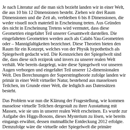
Je nach Literatur auf die man sich bezieht landen wir in einer Welt,
die aus 10 bis 12 Dimensionen besteht. Ziehen wir drei Raum
Dimensionen und die Zeit ab, verbleiben 6 bis 8 Dimensionen, die
weder visuell noch materiell in Erscheinung treten. Aus Gründen
des nicht in Erscheinung Tretens wird vermutet, dass diese
Geometrien eingefaltet Teil unserer Gesamtwelt darstellen. Die
eingefalteten Geometrien werden auch als Calabi-Yau-Geometrien
oder – Mannigfaltigkeiten bezeichnet. Diese Theorien bieten den
Raum für ein Konzept, welches von der Physik hypothetisch als
Spiegelwelt gedacht wird. Die Kennzeichen der Spiegelwelt sind
die, dass diese sich reziprok und invers zu unserer realen Welt
verhält. Wie bereits dargelegt, wäre diese Spiegelwelt vor unseren
Augen verborgen und eingefaltet Teil unserer 12-dimensionalen
Welt. Den Berechnungen der Superstringtheorie zufolge landen wir
primär in einer Welt virtueller Natur, bestehend aus masselosen
Teilchen, im Grunde einer Welt, die lediglich aus Datensätzen
besteht.
Das Problem war nun die Klärung der Fragestellung, wie kommen
masselose virtuelle Teilchen dergestalt zu ihrer Ausstattung mit
Massen, wie sie uns in unserer realen Welt erscheinen. Es wurde zur
Aufgabe des Higgs-Bosons, dieses Mysterium zu lösen, wie bereits
eingangs erwähnt, dessen mutmaßliche Entdeckung 2012 erfolgte.
Demzufolge wäre die virtuelle oder Spiegelwelt die primäre