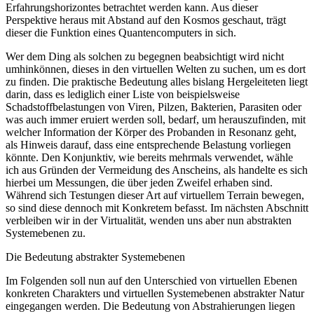
Erfahrungshorizontes betrachtet werden kann. Aus dieser
Perspektive heraus mit Abstand auf den Kosmos geschaut, trägt
dieser die Funktion eines Quantencomputers in sich.
Wer dem Ding als solchen zu begegnen beabsichtigt wird nicht
umhinkönnen, dieses in den virtuellen Welten zu suchen, um es dort
zu finden. Die praktische Bedeutung alles bislang Hergeleiteten liegt
darin, dass es lediglich einer Liste von beispielsweise
Schadstoffbelastungen von Viren, Pilzen, Bakterien, Parasiten oder
was auch immer eruiert werden soll, bedarf, um herauszufinden, mit
welcher Information der Körper des Probanden in Resonanz geht,
als Hinweis darauf, dass eine entsprechende Belastung vorliegen
könnte. Den Konjunktiv, wie bereits mehrmals verwendet, wähle
ich aus Gründen der Vermeidung des Anscheins, als handelte es sich
hierbei um Messungen, die über jeden Zweifel erhaben sind.
Während sich Testungen dieser Art auf virtuellem Terrain bewegen,
so sind diese dennoch mit Konkretem befasst. Im nächsten Abschnitt
verbleiben wir in der Virtualität, wenden uns aber nun abstrakten
Systemebenen zu.
Die Bedeutung abstrakter Systemebenen
Im Folgenden soll nun auf den Unterschied von virtuellen Ebenen
konkreten Charakters und virtuellen Systemebenen abstrakter Natur
eingegangen werden. Die Bedeutung von Abstrahierungen liegen