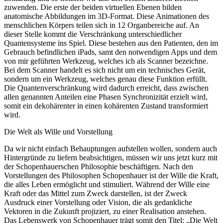
zuwenden. Die erste der beiden virtuellen Ebenen bilden
anatomische Abbildungen im 3D-Format. Diese Animationen des
menschlichen Körpers teilen sich in 12 Organbereiche auf. An
dieser Stelle kommt die Verschränkung unterschiedlicher
Quantensysteme ins Spiel. Diese bestehen aus den Patienten, den im
Gebrauch befindlichen iPads, samt den notwendigen Apps und dem
von mir geführten Werkzeug, welches ich als Scanner bezeichne.
Bei dem Scanner handelt es sich nicht um ein technisches Gerät,
sondern um ein Werkzeug, welches genau diese Funktion erfüllt.
Die Quantenverschränkung wird dadurch erreicht, dass zwischen
allen genannten Anteilen eine Phasen Synchronizität erzielt wird,
somit ein dekohärenter in einen kohärenten Zustand transformiert
wird.
Die Welt als Wille und Vorstellung
Da wir nicht einfach Behauptungen aufstellen wollen, sondern auch
Hintergründe zu liefern beabsichtigen, müssen wir uns jetzt kurz mit
der Schopenhauerschen Philosophie beschäftigen. Nach den
Vorstellungen des Philosophen Schopenhauer ist der Wille die Kraft,
die alles Leben ermöglicht und stimuliert. Während der Wille eine
Kraft oder das Mittel zum Zweck darstellen, ist der Zweck
Ausdruck einer Vorstellung oder Vision, die als gedankliche
Vektoren in die Zukunft projiziert, zu einer Realisation anstehen.
Das Lebenswerk von Schopenhauer trägt somit den Titel: „Die Welt