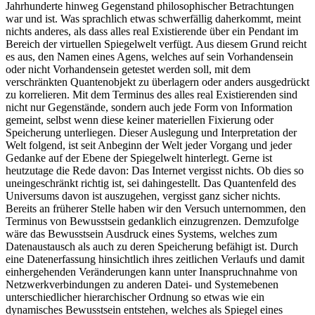
Jahrhunderte hinweg Gegenstand philosophischer Betrachtungen
war und ist. Was sprachlich etwas schwerfällig daherkommt, meint
nichts anderes, als dass alles real Existierende über ein Pendant im
Bereich der virtuellen Spiegelwelt verfügt. Aus diesem Grund reicht
es aus, den Namen eines Agens, welches auf sein Vorhandensein
oder nicht Vorhandensein getestet werden soll, mit dem
verschränkten Quantenobjekt zu überlagern oder anders ausgedrückt
zu korrelieren. Mit dem Terminus des alles real Existierenden sind
nicht nur Gegenstände, sondern auch jede Form von Information
gemeint, selbst wenn diese keiner materiellen Fixierung oder
Speicherung unterliegen. Dieser Auslegung und Interpretation der
Welt folgend, ist seit Anbeginn der Welt jeder Vorgang und jeder
Gedanke auf der Ebene der Spiegelwelt hinterlegt. Gerne ist
heutzutage die Rede davon: Das Internet vergisst nichts. Ob dies so
uneingeschränkt richtig ist, sei dahingestellt. Das Quantenfeld des
Universums davon ist auszugehen, vergisst ganz sicher nichts.
Bereits an früherer Stelle haben wir den Versuch unternommen, den
Terminus von Bewusstsein gedanklich einzugrenzen. Demzufolge
wäre das Bewusstsein Ausdruck eines Systems, welches zum
Datenaustausch als auch zu deren Speicherung befähigt ist. Durch
eine Datenerfassung hinsichtlich ihres zeitlichen Verlaufs und damit
einhergehenden Veränderungen kann unter Inanspruchnahme von
Netzwerkverbindungen zu anderen Datei- und Systemebenen
unterschiedlicher hierarchischer Ordnung so etwas wie ein
dynamisches Bewusstsein entstehen, welches als Spiegel eines