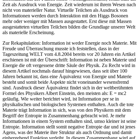
Zeit als Ausdruck von Energie. Zeit wiederum ist ihrem Wesen nach
nicht von materieller Natur. Virtuelle Teilchen als Ausdruck von
Informationen werden durch Interaktion mit den Higgs Bosonen
mehr oder weniger mit Massen ausgestattet. Erst diese mit Massen
ausgestatteten virtuellen Teilchen bilden die Grundlage unserer Welt
als materielle Erscheinung.
Zur Rekapitulation: Information ist weder Energie noch Materie. Mit
Freude und Überraschung musste ich feststellen, dass in der
Tageszeitung WELT vom 4.8.2004 bereits vor 20 Jahren ein Artikel
erschienen ist mit der Überschrift: Information ist neben Materie und
Energie die oft vergessene dritte Säule der Physik. Zu Recht wird in
diesem Artikel nochmals darauf hingewiesen, dass seit über 100
Jahren bekannt ist, dass eine Äquivalenz von Energie und Materie
besteht und somit beide Aspekte nicht voneinander wesensfremd
sind. Ausdruck dieser Äquivalenz findet sich in der weltberühmten
Formel des Physikers Albert Einstein, den meisten als: E = mc
2
geläufig. Wie weiter berichtet wird, ist Information per se in
physikalischen und biologischen Systemen enthalten. Auch die tote
Materie trägt Information in sich, was von den Physikern mit dem
Begriff der Entropie in Zusammenhang gebracht wird. Je mehr
Informationen in einem System enthalten sind, umso kleiner ist seine
Entropie. Information stellt somit negative Entropie dar und ist jenes
Agens, was der Materie ihre Struktur als auch Ordnung und damit
einhergehend Funktion verleiht. In diesem Zusammenhang wird auf