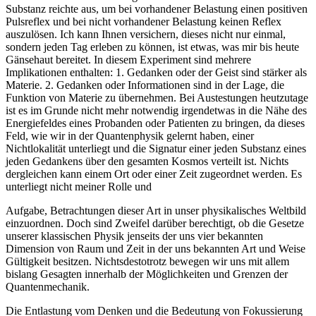
Substanz reichte aus, um bei vorhandener Belastung einen positiven
Pulsreflex und bei nicht vorhandener Belastung keinen Reflex
auszulösen. Ich kann Ihnen versichern, dieses nicht nur einmal,
sondern jeden Tag erleben zu können, ist etwas, was mir bis heute
Gänsehaut bereitet. In diesem Experiment sind mehrere
Implikationen enthalten: 1. Gedanken oder der Geist sind stärker als
Materie. 2. Gedanken oder Informationen sind in der Lage, die
Funktion von Materie zu übernehmen. Bei Austestungen heutzutage
ist es im Grunde nicht mehr notwendig irgendetwas in die Nähe des
Energiefeldes eines Probanden oder Patienten zu bringen, da dieses
Feld, wie wir in der Quantenphysik gelernt haben, einer
Nichtlokalität unterliegt und die Signatur einer jeden Substanz eines
jeden Gedankens über den gesamten Kosmos verteilt ist. Nichts
dergleichen kann einem Ort oder einer Zeit zugeordnet werden. Es
unterliegt nicht meiner Rolle und
Aufgabe, Betrachtungen dieser Art in unser physikalisches Weltbild
einzuordnen. Doch sind Zweifel darüber berechtigt, ob die Gesetze
unserer klassischen Physik jenseits der uns vier bekannten
Dimension von Raum und Zeit in der uns bekannten Art und Weise
Gültigkeit besitzen. Nichtsdestotrotz bewegen wir uns mit allem
bislang Gesagten innerhalb der Möglichkeiten und Grenzen der
Quantenmechanik.
Die Entlastung vom Denken und die Bedeutung von Fokussierung