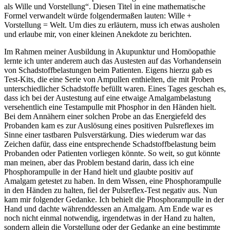
als Wille und Vorstellung“. Diesen Titel in eine mathematische
Formel verwandelt würde folgendermaßen lauten: Wille +
Vorstellung = Welt. Um dies zu erläutern, muss ich etwas ausholen
und erlaube mir, von einer kleinen Anekdote zu berichten.
Im Rahmen meiner Ausbildung in Akupunktur und Homöopathie
lernte ich unter anderem auch das Austesten auf das Vorhandensein
von Schadstoffbelastungen beim Patienten. Eigens hierzu gab es
Test-Kits, die eine Serie von Ampullen enthielten, die mit Proben
unterschiedlicher Schadstoffe befüllt waren. Eines Tages geschah es,
dass ich bei der Austestung auf eine etwaige Amalgambelastung
versehentlich eine Testampulle mit Phosphor in den Händen hielt.
Bei dem Annähern einer solchen Probe an das Energiefeld des
Probanden kam es zur Auslösung eines positiven Pulsreflexes im
Sinne einer tastbaren Pulsverstärkung. Dies wiederum war das
Zeichen dafür, dass eine entsprechende Schadstoffbelastung beim
Probanden oder Patienten vorliegen könnte. So weit, so gut könnte
man meinen, aber das Problem bestand darin, dass ich eine
Phosphorampulle in der Hand hielt und glaubte positiv auf
Amalgam getestet zu haben. In dem Wissen, eine Phosphorampulle
in den Händen zu halten, fiel der Pulsreflex-Test negativ aus. Nun
kam mir folgender Gedanke. Ich behielt die Phosphorampulle in der
Hand und dachte währenddessen an Amalgam. Am Ende war es
noch nicht einmal notwendig, irgendetwas in der Hand zu halten,
sondern allein die Vorstellung oder der Gedanke an eine bestimmte