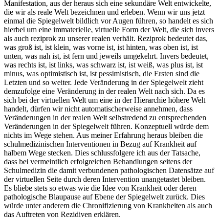
Manifestation, aus der heraus sich eine sekundäre Welt entwickelte,
die wir als reale Welt bezeichnen und erleben. Wenn wir uns jetzt
einmal die Spiegelwelt bildlich vor Augen führen, so handelt es sich
hierbei um eine immaterielle, virtuelle Form der Welt, die sich invers
als auch reziprok zu unserer realen verhält. Reziprok bedeutet das,
was groß ist, ist klein, was vorne ist, ist hinten, was oben ist, ist
unten, was nah ist, ist fern und jeweils umgekehrt. Invers bedeutet,
was rechts ist, ist links, was schwarz ist, ist weiß, was plus ist, ist
minus, was optimistisch ist, ist pessimistisch, die Ersten sind die
Letzten und so weiter. Jede Veränderung in der Spiegelwelt zieht
demzufolge eine Veränderung in der realen Welt nach sich. Da es
sich bei der virtuellen Welt um eine in der Hierarchie höhere Welt
handelt, dürfen wir nicht automatischerweise annehmen, dass
Veränderungen in der realen Welt selbstredend zu entsprechenden
Veränderungen in der Spiegelwelt führen. Konzeptuell würde dem
nichts im Wege stehen. Aus meiner Erfahrung heraus bleiben die
schulmedizinischen Interventionen in Bezug auf Krankheit auf
halbem Wege stecken. Dies schlussfolgere ich aus der Tatsache,
dass bei vermeintlich erfolgreichen Behandlungen seitens der
Schulmedizin die damit verbundenen pathologischen Datensätze auf
der virtuellen Seite durch deren Intervention unangetastet bleiben.
Es bliebe stets so etwas wie die Idee von Krankheit oder deren
pathologische Blaupause auf Ebene der Spiegelwelt zurück. Dies
würde unter anderem die Chronifizierung von Krankheiten als auch
das Auftreten von Rezidiven erklären.