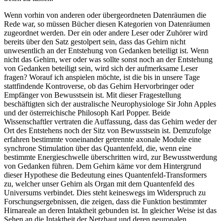
Wenn vorhin von anderen oder übergeordneten Datenräumen die
Rede war, so müssen Bücher diesen Kategorien von Datenräumen
zugeordnet werden. Der ein oder andere Leser oder Zuhörer wird
bereits über den Satz gestolpert sein, dass das Gehirn nicht
unwesentlich an der Entstehung von Gedanken beteiligt ist. Wenn
nicht das Gehirn, wer oder was sollte sonst noch an der Entstehung
von Gedanken beteiligt sein, wird sich der aufmerksame Leser
fragen? Worauf ich anspielen möchte, ist die bis in unsere Tage
stattfindende Kontroverse, ob das Gehirn Hervorbringer oder
Empfänger von Bewusstsein ist. Mit dieser Fragestellung
beschäftigten sich der australische Neurophysiologe Sir John Apples
und der österreichische Philosoph Karl Popper. Beide
Wissenschaftler vertraten die Auffassung, dass das Gehirn weder der
Ort des Entstehens noch der Sitz von Bewusstsein ist. Demzufolge
erfahren bestimmte voneinander getrennte axonale Module eine
synchrone Stimulation über das Quantenfeld, die, wenn eine
bestimmte Energieschwelle überschritten wird, zur Bewusstwerdung
von Gedanken führen. Dem Gehirn käme vor dem Hintergrund
dieser Hypothese die Bedeutung eines Quantenfeld-Transformers
zu, welcher unser Gehirn als Organ mit dem Quantenfeld des
Universums verbindet. Dies steht keineswegs im Widerspruch zu
Forschungsergebnissen, die zeigen, dass die Funktion bestimmter
Hirnareale an deren Intaktheit gebunden ist. In gleicher Weise ist das
Sehen an die Intaktheit der Netzhaut und deren neuronalen