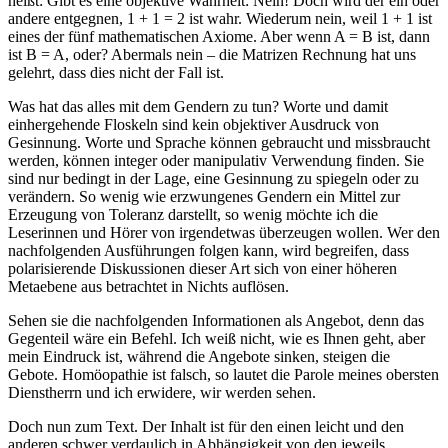
heißt: Gibt es eine objektive Wahrheit: Nein! Doch wird der ein oder
andere entgegnen, 1 + 1 = 2 ist wahr. Wiederum nein, weil 1 + 1 ist
eines der fünf mathematischen Axiome. Aber wenn A = B ist, dann
ist B = A, oder? Abermals nein – die Matrizen Rechnung hat uns
gelehrt, dass dies nicht der Fall ist.
Was hat das alles mit dem Gendern zu tun? Worte und damit
einhergehende Floskeln sind kein objektiver Ausdruck von
Gesinnung. Worte und Sprache können gebraucht und missbraucht
werden, können integer oder manipulativ Verwendung finden. Sie
sind nur bedingt in der Lage, eine Gesinnung zu spiegeln oder zu
verändern. So wenig wie erzwungenes Gendern ein Mittel zur
Erzeugung von Toleranz darstellt, so wenig möchte ich die
Leserinnen und Hörer von irgendetwas überzeugen wollen. Wer den
nachfolgenden Ausführungen folgen kann, wird begreifen, dass
polarisierende Diskussionen dieser Art sich von einer höheren
Metaebene aus betrachtet in Nichts auflösen.
Sehen sie die nachfolgenden Informationen als Angebot, denn das
Gegenteil wäre ein Befehl. Ich weiß nicht, wie es Ihnen geht, aber
mein Eindruck ist, während die Angebote sinken, steigen die
Gebote. Homöopathie ist falsch, so lautet die Parole meines obersten
Dienstherrn und ich erwidere, wir werden sehen.
Doch nun zum Text. Der Inhalt ist für den einen leicht und den
anderen schwer verdaulich in Abhängigkeit von den jeweils