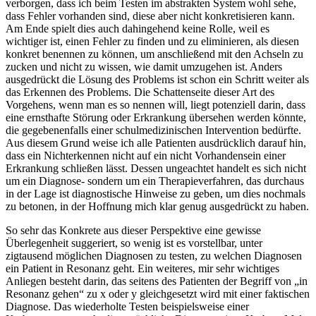
verborgen, dass ich beim Testen im abstrakten System wohl sehe,
dass Fehler vorhanden sind, diese aber nicht konkretisieren kann.
Am Ende spielt dies auch dahingehend keine Rolle, weil es
wichtiger ist, einen Fehler zu finden und zu eliminieren, als diesen
konkret benennen zu können, um anschließend mit den Achseln zu
zucken und nicht zu wissen, wie damit umzugehen ist. Anders
ausgedrückt die Lösung des Problems ist schon ein Schritt weiter als
das Erkennen des Problems. Die Schattenseite dieser Art des
Vorgehens, wenn man es so nennen will, liegt potenziell darin, dass
eine ernsthafte Störung oder Erkrankung übersehen werden könnte,
die gegebenenfalls einer schulmedizinischen Intervention bedürfte.
Aus diesem Grund weise ich alle Patienten ausdrücklich darauf hin,
dass ein Nichterkennen nicht auf ein nicht Vorhandensein einer
Erkrankung schließen lässt. Dessen ungeachtet handelt es sich nicht
um ein Diagnose- sondern um ein Therapieverfahren, das durchaus
in der Lage ist diagnostische Hinweise zu geben, um dies nochmals
zu betonen, in der Hoffnung mich klar genug ausgedrückt zu haben.
So sehr das Konkrete aus dieser Perspektive eine gewisse
Überlegenheit suggeriert, so wenig ist es vorstellbar, unter
zigtausend möglichen Diagnosen zu testen, zu welchen Diagnosen
ein Patient in Resonanz geht. Ein weiteres, mir sehr wichtiges
Anliegen besteht darin, das seitens des Patienten der Begriff von „in
Resonanz gehen“ zu x oder y gleichgesetzt wird mit einer faktischen
Diagnose. Das wiederholte Testen beispielsweise einer