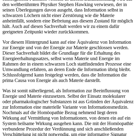
den weltberühmten Physiker Stephen Hawking verwiesen, der in
seinen Überlegungen davon ausgeht, dass Information selbst in
schwarzen Löchern nicht einer Zerstörung wie die Materie
anheimfällt, sondern eine Befreiung aus diesem Zustand für möglich
hält. Auch auf diesen Sachverhalt werden wir zu einem dafür
geeigneten Zeitpunkt wieder zurückkommen.
Vor diesem Hintergrund kann auf eine Äquivalenz von Information
zur Energie und von der Energie zur Materie geschlossen werden.
Dieser Sachverhalt bildet die Grundlage für die Erhaltung des
Energieerhaltungssatzes, selbst wenn Materie und Energie im
Rahmen der in einem schwarzen Loch stattfindenden Prozesse eine
Umwandlung erfahren, an deren Ende die Information übrig bleibt.
Schlussfolgernd kann festgelegt werden, dass die Information die
prima Causa von Energie als auch Materie darstellt.
Was ist somit näherliegend, als Information zur Beeinflussung von
Energie und Materie einzusetzen. Selbst der Einsatz molekularer
oder pharmakologischer Substanzen ist aus Gründen der Äquivalenz
zur Information eine materielle Variante von Informationsmedizin.
Nochmals auf die Homöopathie Bezug nehmend liegt deren
Wirkung auf Vermittlung von Informationen, von denen ein auf ein
System heilsame Wirkung ausgehen kann. Die mit der Homöopathie
verbundene Prozedur der Verdünnung und sich anschließenden
Verschüttelung ist nicht notwendig, um eine informative Signatur