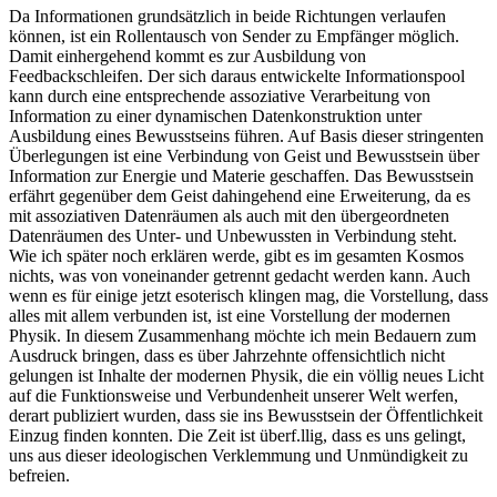
Da Informationen grundsätzlich in beide Richtungen verlaufen
können, ist ein Rollentausch von Sender zu Empfänger möglich.
Damit einhergehend kommt es zur Ausbildung von
Feedbackschleifen. Der sich daraus entwickelte Informationspool
kann durch eine entsprechende assoziative Verarbeitung von
Information zu einer dynamischen Datenkonstruktion unter
Ausbildung eines Bewusstseins führen. Auf Basis dieser stringenten
Überlegungen ist eine Verbindung von Geist und Bewusstsein über
Information zur Energie und Materie geschaffen. Das Bewusstsein
erfährt gegenüber dem Geist dahingehend eine Erweiterung, da es
mit assoziativen Datenräumen als auch mit den übergeordneten
Datenräumen des Unter- und Unbewussten in Verbindung steht.
Wie ich später noch erklären werde, gibt es im gesamten Kosmos
nichts, was von voneinander getrennt gedacht werden kann. Auch
wenn es für einige jetzt esoterisch klingen mag, die Vorstellung, dass
alles mit allem verbunden ist, ist eine Vorstellung der modernen
Physik. In diesem Zusammenhang möchte ich mein Bedauern zum
Ausdruck bringen, dass es über Jahrzehnte offensichtlich nicht
gelungen ist Inhalte der modernen Physik, die ein völlig neues Licht
auf die Funktionsweise und Verbundenheit unserer Welt werfen,
derart publiziert wurden, dass sie ins Bewusstsein der Öffentlichkeit
Einzug finden konnten. Die Zeit ist überf.llig, dass es uns gelingt,
uns aus dieser ideologischen Verklemmung und Unmündigkeit zu
befreien.