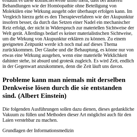
erstaunt es diese komischerweise umso mehr, dass bei anderen
Behandlungen wie der Homöopathie ohne Beteiligung von
Molekülen eine Wirkung ausgeht oder überhaupt erfolgen kann. Im
Vergleich hierzu geht es den Therapieverfahren wie der Akupunktur
insofern besser, da durch das Setzen einer Nadel ein mechanischer
Reiz erfolgt, der nicht in Widerspruch zur materiellen Sichtweise der
Welt gerät. Allerdings bedarf es keiner materialistischen Sichtweise,
um die Wirkung von Akupunktur erklären zu können. Zu einem
geeigneten Zeitpunkt werde ich noch mal auf dieses Thema
zurückkommen. Der Glaube und die Behauptung, es könne nur von
etwas eine Wirkung ausgehen, wenn eine materielle Wirklichkeit
dahinter stehe, ist absurd und grotesk zugleich. Es wird Zeit, endlich
in der Gegenwart anzukommen, denn die Zeit läuft uns davon.
Probleme kann man niemals mit derselben
Denkweise lösen durch die sie entstanden
sind. (Albert Einstein)
Die folgenden Ausführungen sollen dazu dienen, dieses gedankliche
Vakuum zu füllen und Methoden dieser Art möglichst auch für den
Laien verstehbar zu machen.
Grundlagen der Informationsmedizin