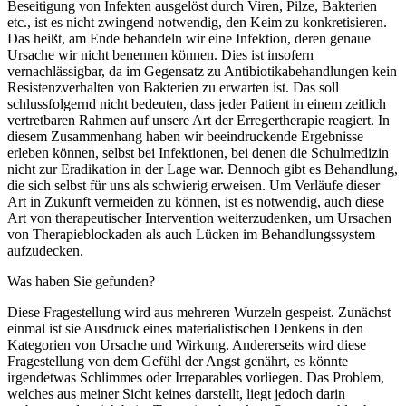
Beseitigung von Infekten ausgelöst durch Viren, Pilze, Bakterien
etc., ist es nicht zwingend notwendig, den Keim zu konkretisieren.
Das heißt, am Ende behandeln wir eine Infektion, deren genaue
Ursache wir nicht benennen können. Dies ist insofern
vernachlässigbar, da im Gegensatz zu Antibiotikabehandlungen kein
Resistenzverhalten von Bakterien zu erwarten ist. Das soll
schlussfolgernd nicht bedeuten, dass jeder Patient in einem zeitlich
vertretbaren Rahmen auf unsere Art der Erregertherapie reagiert. In
diesem Zusammenhang haben wir beeindruckende Ergebnisse
erleben können, selbst bei Infektionen, bei denen die Schulmedizin
nicht zur Eradikation in der Lage war. Dennoch gibt es Behandlung,
die sich selbst für uns als schwierig erweisen. Um Verläufe dieser
Art in Zukunft vermeiden zu können, ist es notwendig, auch diese
Art von therapeutischer Intervention weiterzudenken, um Ursachen
von Therapieblockaden als auch Lücken im Behandlungssystem
aufzudecken.
Was haben Sie gefunden?
Diese Fragestellung wird aus mehreren Wurzeln gespeist. Zunächst
einmal ist sie Ausdruck eines materialistischen Denkens in den
Kategorien von Ursache und Wirkung. Andererseits wird diese
Fragestellung von dem Gefühl der Angst genährt, es könnte
irgendetwas Schlimmes oder Irreparables vorliegen. Das Problem,
welches aus meiner Sicht keines darstellt, liegt jedoch darin