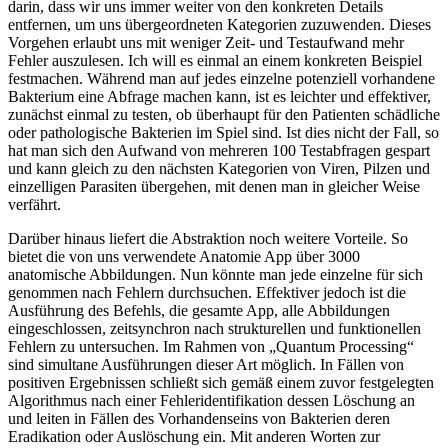
darin, dass wir uns immer weiter von den konkreten Details
entfernen, um uns übergeordneten Kategorien zuzuwenden. Dieses
Vorgehen erlaubt uns mit weniger Zeit- und Testaufwand mehr
Fehler auszulesen. Ich will es einmal an einem konkreten Beispiel
festmachen. Während man auf jedes einzelne potenziell vorhandene
Bakterium eine Abfrage machen kann, ist es leichter und effektiver,
zunächst einmal zu testen, ob überhaupt für den Patienten schädliche
oder pathologische Bakterien im Spiel sind. Ist dies nicht der Fall, so
hat man sich den Aufwand von mehreren 100 Testabfragen gespart
und kann gleich zu den nächsten Kategorien von Viren, Pilzen und
einzelligen Parasiten übergehen, mit denen man in gleicher Weise
verfährt.
Darüber hinaus liefert die Abstraktion noch weitere Vorteile. So
bietet die von uns verwendete Anatomie App über 3000
anatomische Abbildungen. Nun könnte man jede einzelne für sich
genommen nach Fehlern durchsuchen. Effektiver jedoch ist die
Ausführung des Befehls, die gesamte App, alle Abbildungen
eingeschlossen, zeitsynchron nach strukturellen und funktionellen
Fehlern zu untersuchen. Im Rahmen von „Quantum Processing“
sind simultane Ausführungen dieser Art möglich. In Fällen von
positiven Ergebnissen schließt sich gemäß einem zuvor festgelegten
Algorithmus nach einer Fehleridentifikation dessen Löschung an
und leiten in Fällen des Vorhandenseins von Bakterien deren
Eradikation oder Auslöschung ein. Mit anderen Worten zur