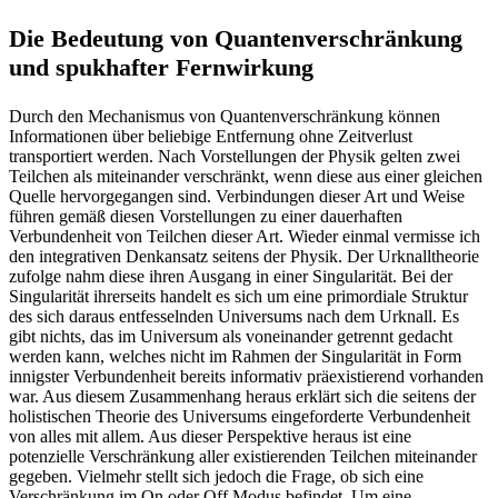
Die Bedeutung von Quantenverschränkung
und spukhafter Fernwirkung
Durch den Mechanismus von Quantenverschränkung können
Informationen über beliebige Entfernung ohne Zeitverlust
transportiert werden. Nach Vorstellungen der Physik gelten zwei
Teilchen als miteinander verschränkt, wenn diese aus einer gleichen
Quelle hervorgegangen sind. Verbindungen dieser Art und Weise
führen gemäß diesen Vorstellungen zu einer dauerhaften
Verbundenheit von Teilchen dieser Art. Wieder einmal vermisse ich
den integrativen Denkansatz seitens der Physik. Der Urknalltheorie
zufolge nahm diese ihren Ausgang in einer Singularität. Bei der
Singularität ihrerseits handelt es sich um eine primordiale Struktur
des sich daraus entfesselnden Universums nach dem Urknall. Es
gibt nichts, das im Universum als voneinander getrennt gedacht
werden kann, welches nicht im Rahmen der Singularität in Form
innigster Verbundenheit bereits informativ präexistierend vorhanden
war. Aus diesem Zusammenhang heraus erklärt sich die seitens der
holistischen Theorie des Universums eingeforderte Verbundenheit
von alles mit allem. Aus dieser Perspektive heraus ist eine
potenzielle Verschränkung aller existierenden Teilchen miteinander
gegeben. Vielmehr stellt sich jedoch die Frage, ob sich eine
Verschränkung im On oder Off Modus befindet. Um eine