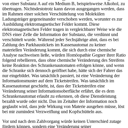
von einer Substanz A auf ein Medium B, beispielsweise Alkohol, zu
übertragen. Nichtsdestotrotz kann davon ausgegangen werden, dass
im Rahmen einer solchen Verschüttelung von Molekülen
Ladungsträger gegeneinander verschoben werden, worunter es zur
Ausbildung elektromagnetischer Felder kommt. Diese
elektromagnetischen Felder tragen in vergleichbarer Weise wie die
DNS einer Zelle die Information der Substanz, die verdünnt und
verschüttelt wurde. Während jeder Sechsjährige ahnt, dass es bei
Zahlung des Parkhaustickets im Kassenautomat zu keiner
materiellen Veränderung kommt, die sich durch eine chemische
Analyse nachweisen ließe, würden Homöopathie Gegner ihrer Ratio
folgend rebellieren, dass ohne chemische Veränderung des Streifens
keine Reaktion des Schrankenautomaten erfolgen könne, und wenn
die Schranke sich dennoch geöffnet habe, hätte sich der Fahrer das
nur eingebildet. Was tatsächlich passiert, ist eine Veränderung der
Informationsmuster auf dem Ticketstreifen. Was tatsächlich im
Kassenautomat geschieht, ist, dass der Ticketstreifen eine
Veränderung seiner Informationsoberfläche erfährt, die es dem
Schrankenautomat erlaubt zu erkennen, ob diese Dienstleistung
bezahlt wurde oder nicht. Das im Zeitalter der Information noch
geglaubt wird, dass jede Wirkung von Materie ausgehen müsse, löst
bei mir zumindest Verzweiflung und Kopfschütteln aus.
Vor und nach dem Zahlvorgang würde keinen Unterschied zutage
fördern können, sondern eine Veränderung seiner