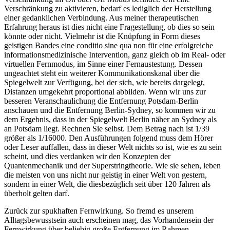
Verschränkung zu aktivieren, bedarf es lediglich der Herstellung
einer gedanklichen Verbindung. Aus meiner therapeutischen
Erfahrung heraus ist dies nicht eine Fragestellung, ob dies so sein
könnte oder nicht. Vielmehr ist die Knüpfung in Form dieses
geistigen Bandes eine conditio sine qua non für eine erfolgreiche
informationsmedizinische Intervention, ganz gleich ob im Real- oder
virtuellen Fernmodus, im Sinne einer Fernaustestung. Dessen
ungeachtet steht ein weiterer Kommunikationskanal über die
Spiegelwelt zur Verfügung, bei der sich, wie bereits dargelegt,
Distanzen umgekehrt proportional abbilden. Wenn wir uns zur
besseren Veranschaulichung die Entfernung Potsdam-Berlin
anschauen und die Entfernung Berlin-Sydney, so kommen wir zu
dem Ergebnis, dass in der Spiegelwelt Berlin näher an Sydney als
an Potsdam liegt. Rechnen Sie selbst. Dem Betrag nach ist 1/39
größer als 1/16000. Den Ausführungen folgend muss dem Hörer
oder Leser auffallen, dass in dieser Welt nichts so ist, wie es zu sein
scheint, und dies verdanken wir den Konzepten der
Quantenmechanik und der Superstringtheorie. Wie sie sehen, leben
die meisten von uns nicht nur geistig in einer Welt von gestern,
sondern in einer Welt, die diesbezüglich seit über 120 Jahren als
überholt gelten darf.
Zurück zur spukhaften Fernwirkung. So fremd es unserem
Alltagsbewusstsein auch erscheinen mag, das Vorhandensein der
Fernwirkung über beliebig große Entfernung im Rahmen