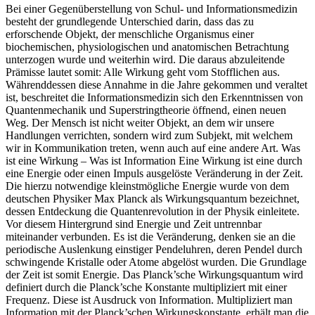
Bei einer Gegenüberstellung von Schul- und Informationsmedizin
besteht der grundlegende Unterschied darin, dass das zu
erforschende Objekt, der menschliche Organismus einer
biochemischen, physiologischen und anatomischen Betrachtung
unterzogen wurde und weiterhin wird. Die daraus abzuleitende
Prämisse lautet somit: Alle Wirkung geht vom Stofflichen aus.
Währenddessen diese Annahme in die Jahre gekommen und veraltet
ist, beschreitet die Informationsmedizin sich den Erkenntnissen von
Quantenmechanik und Superstringtheorie öffnend, einen neuen
Weg. Der Mensch ist nicht weiter Objekt, an dem wir unsere
Handlungen verrichten, sondern wird zum Subjekt, mit welchem
wir in Kommunikation treten, wenn auch auf eine andere Art. Was
ist eine Wirkung – Was ist Information Eine Wirkung ist eine durch
eine Energie oder einen Impuls ausgelöste Veränderung in der Zeit.
Die hierzu notwendige kleinstmögliche Energie wurde von dem
deutschen Physiker Max Planck als Wirkungsquantum bezeichnet,
dessen Entdeckung die Quantenrevolution in der Physik einleitete.
Vor diesem Hintergrund sind Energie und Zeit untrennbar
miteinander verbunden. Es ist die Veränderung, denken sie an die
periodische Auslenkung einstiger Pendeluhren, deren Pendel durch
schwingende Kristalle oder Atome abgelöst wurden. Die Grundlage
der Zeit ist somit Energie. Das Planck’sche Wirkungsquantum wird
definiert durch die Planck’sche Konstante multipliziert mit einer
Frequenz. Diese ist Ausdruck von Information. Multipliziert man
Information mit der Planck’schen Wirkungskonstante, erhält man die