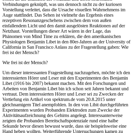
Verbindungen geknüpft, was uns dennoch nicht zu der kuriosen
Vorstellung verleitet, dass die Ursache visuellen Wahrnehmens im
Auge stattfindet. Das Sehen ist vielmehr das Ergebnis eines
rezeptiven Resonanzgeschehens zwischen dem von außen
einfallendem Licht und den damit ausgelösten Reaktionen auf der
Netzhaut. Vorstellungen dieser Art wären in der Lage, das
Phänomen von Mind Time zu erklären, die den amerikanischen
Physiologen Benjamin Libet in den 80er-Jahren an der University of
California in San Francisco Anlass zu der Fragestellung gaben: Wie
frei ist der Mensch?
Wie frei ist der Mensch?
Um dieser interessanten Fragestellung nachzugehen, möchte ich den
interessierten Hörer und Leser mit den Experimenten des Benjamin
Libet (1916 bis 2007) bekannt machen. Mit den Forschungen und
Arbeiten von Benjamin Libet bin ich schon seit Jahren bekannt und
vertraut. Dem interessierten Hörer und Leser sei zu Zwecken der
Vertiefung ein Artikel von spektrum.de vom 20.8.2015 unter
gleichnamigem Titel anempfohlen. In den von Libit durchgeführten
Experimenten wurden Probanden Elektroden zum Zwecke der
Aktivitätsaufzeichnung des Gehirns angelegt. Interessanterweise
zeigten die Probanden Bereitschaftspotenziale rund eine halbe
Sekunde bevor diesen bewusst wurde, dass sie beispielsweise eine
Hand heben wollten. Weiterführende Untersuchungen kamen zu